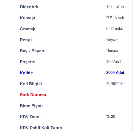
Diğer Adı
Tek kullanımlık
Kumaşı
P.E. Naylon
Gramajı
0,02 mikron
Rengi
Beyaz
Bay - Bayan
Unisex
Poşette
100 Adet
Kolide
2000 Adet
Koli Bilgisi
40*60*40=32 de
Stok Durumu
Birim Fiyatı
KDV Oranı
% 20
KDV Dahil Koli Tutarı