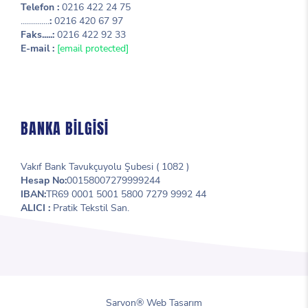
Telefon :
0216 422 24 75
..............
:
0216 420 67 97
Faks.....:
0216 422 92 33
E-mail :
[email protected]
BANKA BİLGİSİ
Vakıf Bank Tavukçuyolu Şubesi ( 1082 )
Hesap No:
00158007279999244
IBAN:
TR69 0001 5001 5800 7279 9992 44
ALICI :
Pratik Tekstil San.
Sarvon®
Web Tasarım