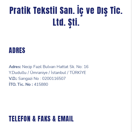
Pratik Tekstil San. İç ve Dış Tic.
Ltd. Şti.
ADRES
Adres:
Necip Fazıl Bulvarı Hattat Sk. No: 16
Y.Dudullu / Ümraniye / İstanbul / TÜRKİYE
V.D.:
Sarıgazi No : 0200116507
İTO. Tic. No :
415880
TELEFON & FAKS & EMAIL