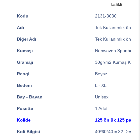
lastikli
Kodu
2131-3030
Adı
Tek Kullanımlık önlük 
Diğer Adı
Tek Kullanımlık önlük 
Kumaşı
Nonwoven Spunbond ( 
Gramajı
30gr/m2 Kumaş Kalınlı
Rengi
Beyaz
Bedeni
L - XL
Bay - Bayan
Unisex
Poşette
1 Adet
Kolide
125 önlük 125 pantol
Koli Bilgisi
40*60*40 = 32 Desi ( 9,5